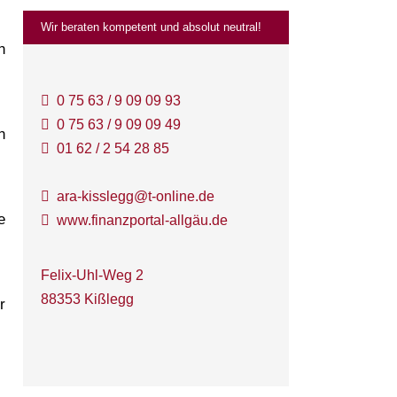
Wir beraten kompetent und absolut neutral!
n
0 75 63 / 9 09 09 93
0 75 63 / 9 09 09 49
n
01 62 / 2 54 28 85
ara-kisslegg@t-online.de
e
www.finanzportal-allgäu.de
Felix-Uhl-Weg 2
88353 Kißlegg
r