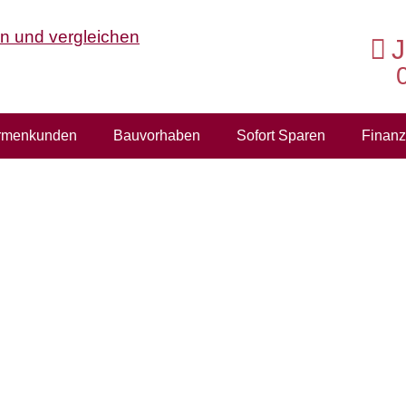
J
rmenkunden
Bauvorhaben
Sofort Sparen
Finan