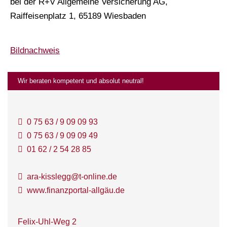
bei der R+V Allgemeine Versicherung AG,
Raiffeisenplatz 1, 65189 Wiesbaden
Bildnachweis
Wir beraten kompetent und absolut neutral!
0 75 63 / 9 09 09 93
0 75 63 / 9 09 09 49
01 62 / 2 54 28 85
ara-kisslegg@t-online.de
www.finanzportal-allgäu.de
Felix-Uhl-Weg 2