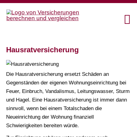
Haus­rat­ver­si­che­rung
Die Haus­rat­ver­si­che­rung ersetzt Schäden an
Gegenständen der eigenen Wohnungseinrichtung bei
Feuer, Einbruch, Vandalismus, Leitungswasser, Sturm
und Hagel. Eine Haus­rat­ver­si­che­rung ist immer dann
Datenschutzerklärung
sinnvoll, wenn bei einem Totalschaden die
Neueinrichtung der Wohnung finanziell
Schwierigkeiten bereiten würde.