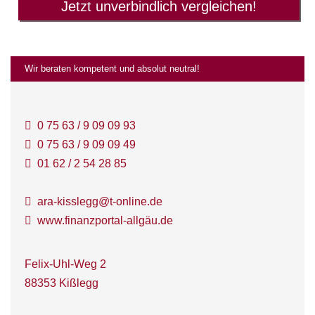
Jetzt unverbindlich vergleichen!
Wir beraten kompetent und absolut neutral!
0 75 63 / 9 09 09 93
0 75 63 / 9 09 09 49
01 62 / 2 54 28 85
ara-kisslegg@t-online.de
www.finanzportal-allgäu.de
Felix-Uhl-Weg 2
88353 Kißlegg