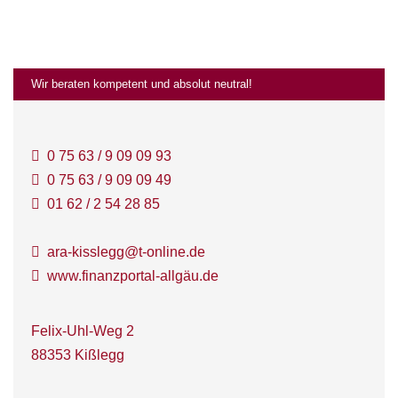
Wir beraten kompetent und absolut neutral!
0 75 63 / 9 09 09 93
0 75 63 / 9 09 09 49
01 62 / 2 54 28 85
ara-kisslegg@t-online.de
www.finanzportal-allgäu.de
Felix-Uhl-Weg 2
88353 Kißlegg