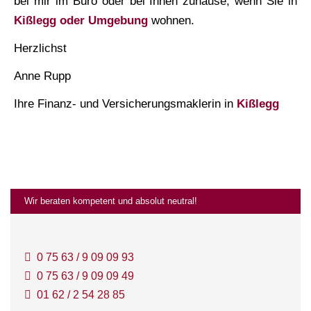
bei mir im Büro oder bei Ihnen zuhause, wenn Sie in
Kißlegg oder Umgebung
wohnen.
Herzlichst
Anne Rupp
Ihre Finanz- und Ver­sicherungs­maklerin in
Kißlegg
Wir beraten kompetent und absolut neutral!
0 75 63 / 9 09 09 93
0 75 63 / 9 09 09 49
01 62 / 2 54 28 85